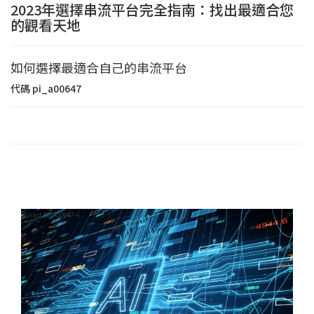
2023年選擇串流平台完全指南：找出最適合您
的觀看天地
如何選擇最適合自己的串流平台
代碼
pi_a00647