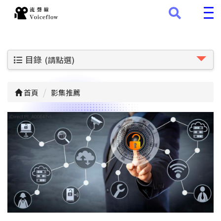
目錄
(請點選)
首頁
影集推薦