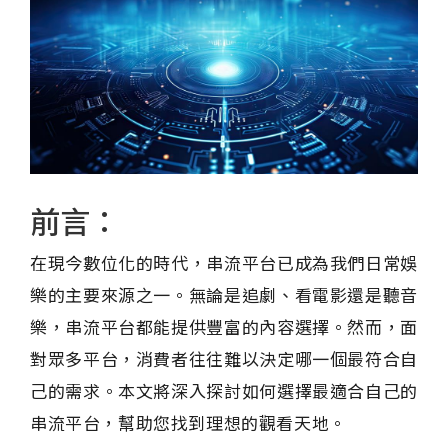
前言：
在現今數位化的時代，串流平台已成為我們日常娛
樂的主要來源之一。無論是追劇、看電影還是聽音
樂，串流平台都能提供豐富的內容選擇。然而，面
對眾多平台，消費者往往難以決定哪一個最符合自
己的需求。本文將深入探討如何選擇最適合自己的
串流平台，幫助您找到理想的觀看天地。