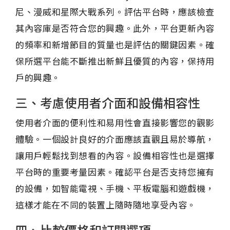
尼、漫威和星際大戰系列。評估平台時，應該檢查
其內容庫是否符合您的興趣。此外，平台更新內容
的頻率和新增節目的質量也是評估的關鍵因素。確
保所選平台能不斷推出新鮮且優質的內容，保持用
戶的興趣。
三、考慮使用者介面和設備相容性
使用者介面的便利性和易用性會直接影響您的觀影
體驗。一個設計良好的介面應該直觀且易於導航，
讓用戶輕鬆找到想看的內容。設備相容性也是選擇
平台時的重要考量因素。確認平台是否支持您擁有
的設備，如智能電視、手機、平板電腦和遊戲機，
這樣才能在不同的裝置上隨時隨地享受內容。
四、比較價格和訂閱選項