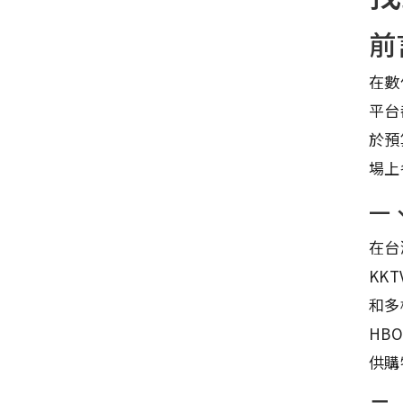
前
在數
平台
於預
場上
一
在台灣
KK
和多
HB
供購