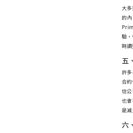
大多
的內
Pr
驗，
時調
五
許多
合約
信公
也會
是減
六