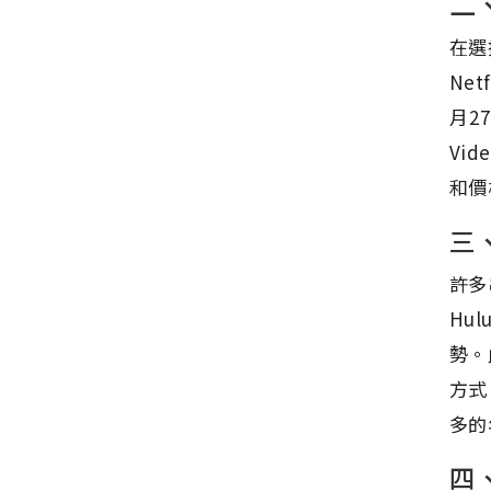
二
在選
Ne
月2
Vi
和價
三
許多
Hu
勢。
方式
多的
四