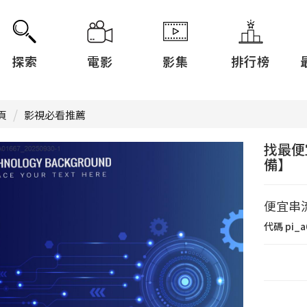
探索
電影
影集
排行榜
頁
影視必看推薦
找最便
備】
便宜串
代碼
pi_