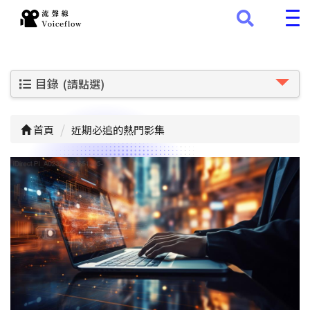
目錄
(請點選)
首頁
近期必追的熱門影集