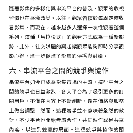
隨著影集的多樣化與串流平台的普及，觀眾的收視
習慣也在逐漸改變。以往，觀眾習慣於每周定時收
看影集，而現在，越來越多人選擇一次性觀看整個
系列，這種「馬拉松式」的觀看方式成為一種新趨
勢。此外，社交媒體的興起讓觀眾能夠即時分享觀
影心得，進一步促進了影集的傳播與討論。
六、串流平台之間的競爭與協作
串流平台如今已成為影集市場的主流，這些平台之
間的競爭也日益激烈。各大平台為了吸引更多的訂
閱用戶，不僅在內容上不斷創新，還在價格與服務
上做出調整。然而，這種競爭並不意味著全然的敵
對，不少平台也開始考慮合作，共同製作或是共享
內容，以達到雙贏的局面。這種競爭與協作的關