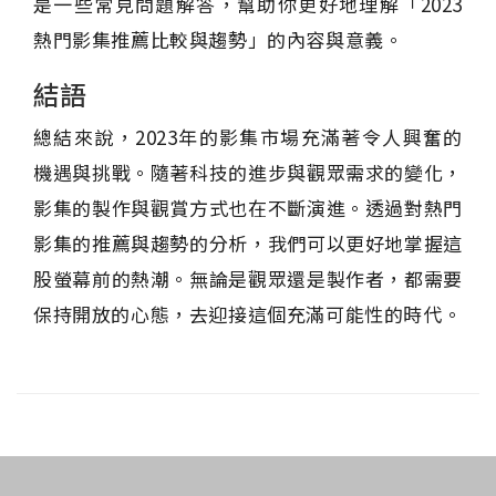
是一些常見問題解答，幫助你更好地理解「2023
熱門影集推薦比較與趨勢」的內容與意義。
結語
總結來說，2023年的影集市場充滿著令人興奮的
機遇與挑戰。隨著科技的進步與觀眾需求的變化，
影集的製作與觀賞方式也在不斷演進。透過對熱門
影集的推薦與趨勢的分析，我們可以更好地掌握這
股螢幕前的熱潮。無論是觀眾還是製作者，都需要
保持開放的心態，去迎接這個充滿可能性的時代。