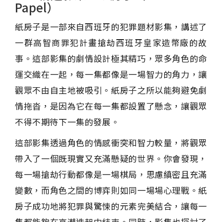
Papel）
紙房子是一部來自西班牙的犯罪題材影集，講述了
一群高智商罪犯計畫搶劫西班牙皇家造幣廠的故
事。這部影集的劇情設計極其精巧，眾多角色的命
運交織在一起，每一集都像是一場智力的角力，讓
觀眾不由自主地被吸引。紙房子之所以能夠避免劇
情拖沓，是因為它在每一集都設置了懸念，讓觀眾
不得不期待下一集的發展。
這部影集透過角色的情感衝突和智力較量，將觀眾
帶入了一個既現實又充滿懸疑的世界。你會發現，
每一場搶劫行動都像是一場棋局，思慮縝密且充滿
變數，而角色之間的博弈則如同一場場心理戰。紙
房子成功地將犯罪與驚悚的元素完美結合，讓每一
集都能夠在高潮迭起中結束。同時，影集也探討了