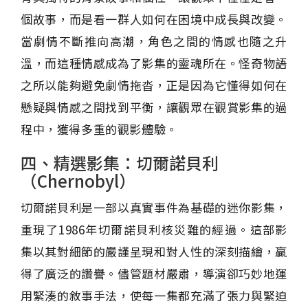
個故事，而是看一群人如何在困境中成長與改變。
當劇情不斷推向高潮，角色之間的情感也隨之升
溫，而這種情感成為了影集的靈魂所在。怪奇物語
之所以能夠避免劇情拖沓，正是因為它懂得如何在
懸疑與情感之間找到平衡，讓觀眾在觀賞影集的過
程中，獲得多重的觀影體驗。
四、精選影集：切爾諾貝利
（Chernobyl）
切爾諾貝利是一部以真實事件為基礎的迷你影集，
重現了1986年切爾諾貝利核災難的經過。這部影
集以其對細節的嚴謹呈現和對人性的深刻描繪，贏
得了廣泛的讚譽。儘管題材嚴肅，導演卻巧妙地運
用緊湊的敘事手法，使每一集都充滿了張力與緊迫