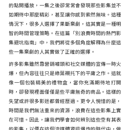
的點開播放，一集之後卻常常會發現那些影集並不
如期待中那麼精彩，甚至讓你感到索然無味。這種
情況下，很多人選擇了果斷棄劇，這其實是一種明
智的時間管理策略。在這篇「別浪費時間的熱門影
集避坑指南」中，我們將從多個角度解釋為什麼這
些一集棄劇的人其實做了正確的選擇。
許多影集雖然靠營銷噱頭和社交媒體的宣傳一時火
爆，但內容往往只是綠葉襯托下的平庸之作。這就
像一個包裝精美的禮物盒，當你充滿期待地打開
時，卻發現裡面僅僅是些平庸無奇的商品。這樣的
失望或許很多影迷都曾經歷過。更令人惋惜的是，
時間是我們無法重來的資源，浪費在這些影集上實
在可惜。因此，讓我們學會如何辨別這些空有其表
的影集，以便在這個流媒體資訊爆炸的時代中，做